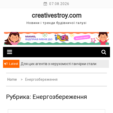
Skip
07.08.2026
to
creativestroy.com
content
Новини і тренди будівничої галузі
Latest
Для цих агентів з нерухомості ганчірки стали
багатством
Home
Енергозбереження
Рубрика: Енергозбереження