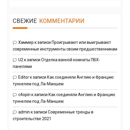
СВЕЖИЕ
КОММЕНТАРИИ
Хаммер
к записи
Проигрывают или выигрывают
современные инструменты своим предшественникам
U2
к записи
Отделка ванной комнаты ПВХ-
панелями
Editor
к записи
Как соединяли Англию и Францию
туннелем под Ла-Маншем
c4opin
к записи
Как соединяли Англию и Францию
туннелем под Ла-Маншем
admin
к записи
Современные тренды в
строительстве 2021