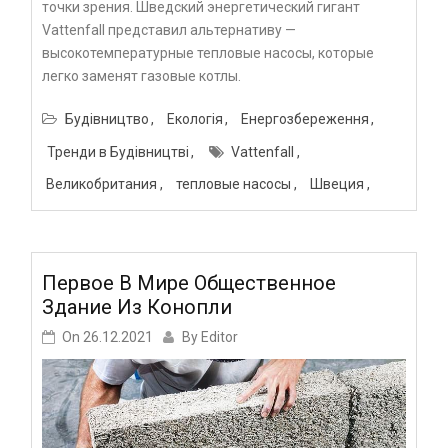
точки зрения. Шведский энергетический гигант
Vattenfall представил альтернативу —
высокотемпературные тепловые насосы, которые
легко заменят газовые котлы.
Будівництво
Екологія
Енергозбереження
Тренди в Будівництві
Vattenfall
Великобритания
тепловые насосы
Швеция
Первое В Мире Общественное
Здание Из Конопли
On
26.12.2021
By
Editor