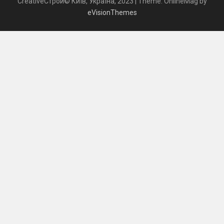
CreativeСтрой© Київ, Україна, 2023
|
Theme: OnlineMag by
eVisionThemes