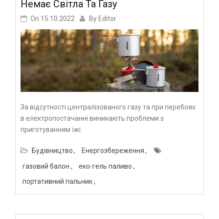
Немає Світла Та Газу
On
15.10.2022
By
Editor
За відсутності централізованого газу та при перебоях
в електропостачанні виникають проблеми з
приготуванням їжі.
Будівництво
Енергозбереження
газовий балон
еко-гель паливо
портативний пальник