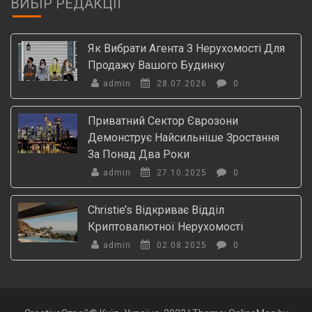
ВИБІР РЕДАКЦІЇ
Як Вибрати Агента З Нерухомості Для
Продажу Вашого Будинку
admin
28.07.2026
0
Приватний Сектор Єврозони
Демонструє Найсильніше Зростання
За Понад Два Роки
admin
27.10.2025
0
Christie’s Відкриває Відділ
Криптовалютної Нерухомості
admin
02.08.2025
0