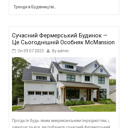
Тренди в Будівництві
Сучасний Фермерський Будинок —
Це Сьогоднішній Особняк McMansion
On
09.07.2023
By
admin
Проїдьте будь-яким американським передмістям, і,
швидше за все, ви побачите сучасний фермерський