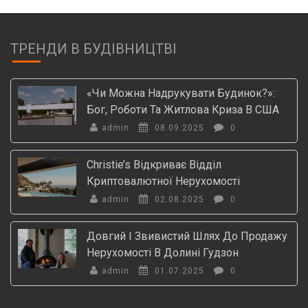
ТРЕНДИ В БУДІВНИЦТВІ
«Чи Можна Надрукувати Будинок?»:
Бог, Роботи Та Житлова Криза В США
admin
08.09.2025
0
Christie’s Відкриває Відділ
Криптовалютної Нерухомості
admin
02.08.2025
0
Довгий І Звивистий Шлях До Продажу
Нерухомості В Долині Гудзон
admin
01.07.2025
0