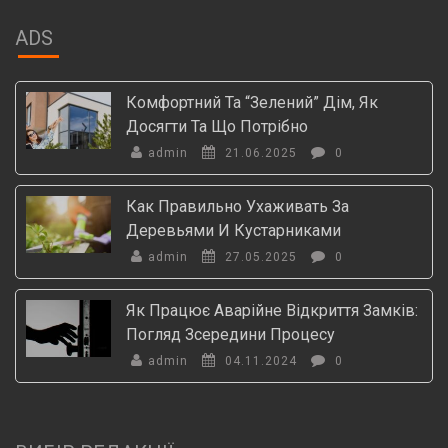
ADS
Комфортний Та “зелений” Дім, Як
Досягти Та Що Потрібно
admin
21.06.2025
0
Как Правильно Ухаживать За
Деревьями И Кустарниками
admin
27.05.2025
0
Як Працює Аварійне Відкриття Замків:
Погляд Зсередини Процесу
admin
04.11.2024
0