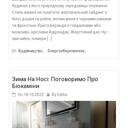
будинок у його природному середовищі існування.
Стиль важко не помітити: вертикальний сайдинг з
білої дошки та рейок, великі вікна з чорними рамами
та фронтони. Крита веранда з гойдалками або,
можливо, кріслами Адірондак. Жерстяний дах. Ну і
звичайно, номери […]
Будівництво
Енергозбереження
Зима На Носі: Поговоримо Про
Біокаміни
On
18.10.2022
By
Editor