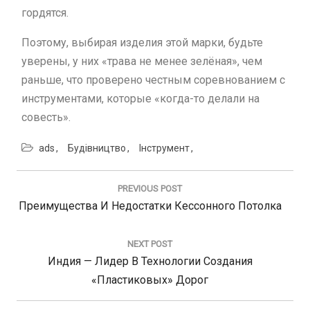
гордятся.
Поэтому, выбирая изделия этой марки, будьте
уверены, у них «трава не менее зелёная», чем
раньше, что проверено честным соревнованием с
инструментами, которые «когда-то делали на
совесть».
ads
Будівництво
Інструмент
Навигация
по
PREVIOUS POST
записям
Previous
Преимущества И Недостатки Кессонного Потолка
Post:
NEXT POST
Next
Индия — Лидер В Технологии Создания
Post:
«пластиковых» Дорог