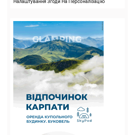
Налаштування Згоди На Персоналізацію