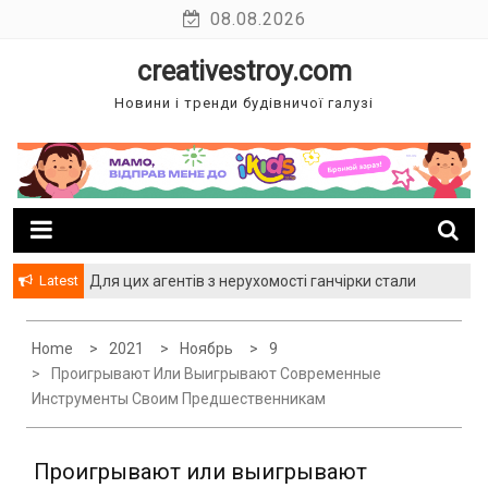
Skip
08.08.2026
to
creativestroy.com
content
Новини і тренди будівничої галузі
Latest
Для цих агентів з нерухомості ганчірки стали
багатством
Home
2021
Ноябрь
9
Проигрывают Или Выигрывают Современные
Инструменты Своим Предшественникам
Проигрывают или выигрывают