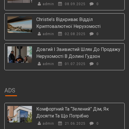
admin
08.09.2025
0
Christie’s Відкриває Відділ
Криптовалютної Нерухомості
admin
02.08.2025
0
Довгий І Звивистий Шлях До Продажу
Нерухомості В Долині Гудзон
admin
01.07.2025
0
ADS
Комфортний Та “зелений” Дім, Як
Досягти Та Що Потрібно
admin
21.06.2025
0