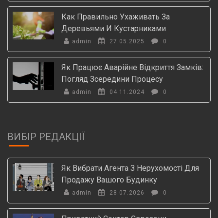
Как Правильно Ухаживать За
Деревьями И Кустарниками
admin
27.05.2025
0
Як Працює Аварійне Відкриття Замків:
Погляд Зсередини Процесу
admin
04.11.2024
0
ВИБІР РЕДАКЦІЇ
Як Вибрати Агента З Нерухомості Для
Продажу Вашого Будинку
admin
28.07.2026
0