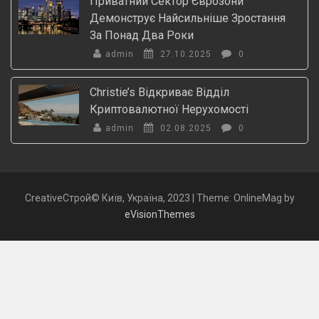
Приватний Сектор Єврозони
Демонструє Найсильніше Зростання
За Понад Два Роки
admin
27.10.2025
0
Christie’s Відкриває Відділ
Криптовалютної Нерухомості
admin
02.08.2025
0
CreativeСтрой© Київ, Україна, 2023
|
Theme: OnlineMag by
eVisionThemes