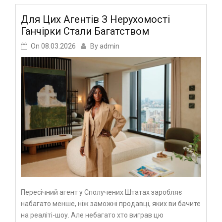
Для Цих Агентів З Нерухомості
Ганчірки Стали Багатством
On
08.03.2026
By
admin
Пересічний агент у Сполучених Штатах заробляє
набагато менше, ніж заможні продавці, яких ви бачите
на реаліті-шоу. Але небагато хто виграв цю