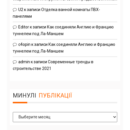
U2
к записи
Отделка ванной комнаты ПВХ-
панелями
Editor
к записи
Как соединяли Англию и Францию
туннелем под Ла-Маншем
c4opin
к записи
Как соединяли Англию и Францию
туннелем под Ла-Маншем
admin
к записи
Современные тренды в
строительстве 2021
МИНУЛІ
ПУБЛІКАЦІЇ
Минулі
Публікації