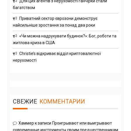
Для цих агентів з нерухомості ганчірки стали
багатством
Приватний сектор єврозони демонструє
найсильніше зростання за понад два роки
«Чи можна надрукувати будинок?»: Бог, роботи та
житлова криза в США
Christie’s відкриває відділ криптовалютної
нерухомості
СВЕЖИЕ
КОММЕНТАРИИ
Хаммер
к записи
Проигрывают или выигрывают
современные инструменты своим предшественникам