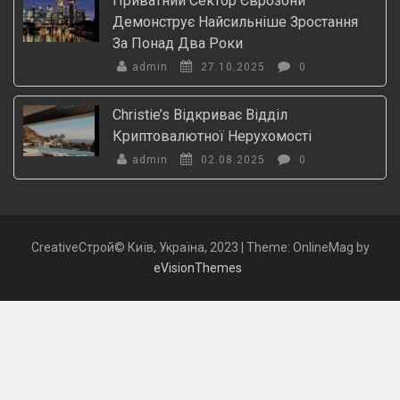
Приватний Сектор Єврозони
Демонструє Найсильніше Зростання
За Понад Два Роки
admin
27.10.2025
0
Christie’s Відкриває Відділ
Криптовалютної Нерухомості
admin
02.08.2025
0
CreativeСтрой© Київ, Україна, 2023
|
Theme: OnlineMag by
eVisionThemes