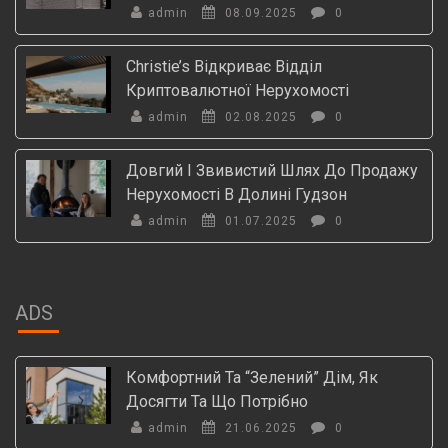
admin
08.09.2025
0
Christie’s Відкриває Відділ
Криптовалютної Нерухомості
admin
02.08.2025
0
Довгий І Звивистий Шлях До Продажу
Нерухомості В Долині Гудзон
admin
01.07.2025
0
ADS
Комфортний Та “зелений” Дім, Як
Досягти Та Що Потрібно
admin
21.06.2025
0