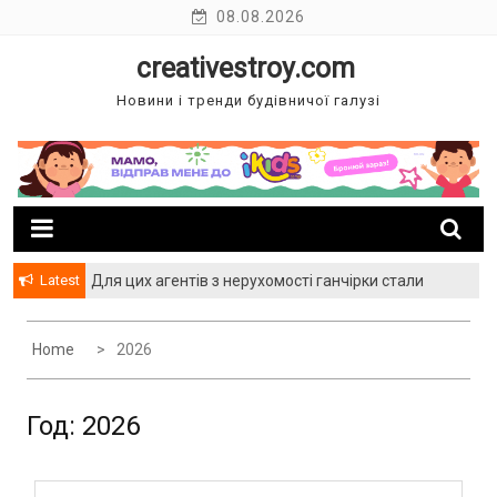
Skip
08.08.2026
to
creativestroy.com
content
Новини і тренди будівничої галузі
Latest
Для цих агентів з нерухомості ганчірки стали
багатством
Home
2026
Год: 2026