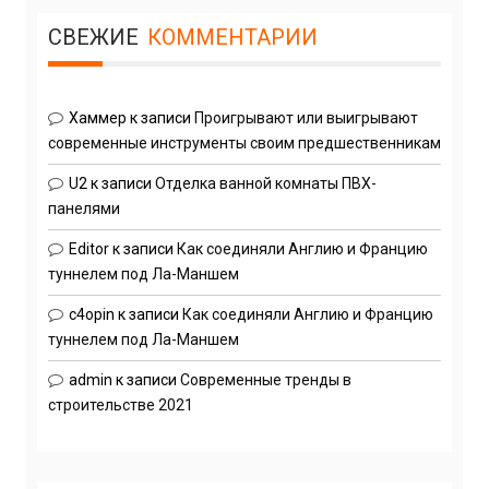
СВЕЖИЕ
КОММЕНТАРИИ
Хаммер
к записи
Проигрывают или выигрывают
современные инструменты своим предшественникам
U2
к записи
Отделка ванной комнаты ПВХ-
панелями
Editor
к записи
Как соединяли Англию и Францию
туннелем под Ла-Маншем
c4opin
к записи
Как соединяли Англию и Францию
туннелем под Ла-Маншем
admin
к записи
Современные тренды в
строительстве 2021