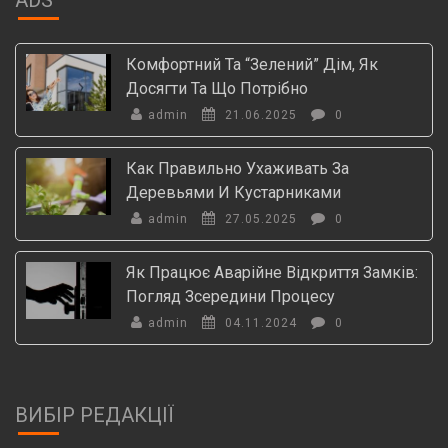
Комфортний Та “зелений” Дім, Як
Досягти Та Що Потрібно
admin
21.06.2025
0
Как Правильно Ухаживать За
Деревьями И Кустарниками
admin
27.05.2025
0
Як Працює Аварійне Відкриття Замків:
Погляд Зсередини Процесу
admin
04.11.2024
0
ВИБІР РЕДАКЦІЇ