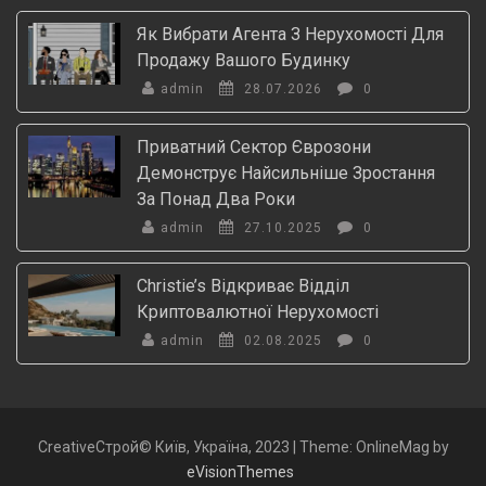
Як Вибрати Агента З Нерухомості Для
Продажу Вашого Будинку
admin
28.07.2026
0
Приватний Сектор Єврозони
Демонструє Найсильніше Зростання
За Понад Два Роки
admin
27.10.2025
0
Christie’s Відкриває Відділ
Криптовалютної Нерухомості
admin
02.08.2025
0
CreativeСтрой© Київ, Україна, 2023
|
Theme: OnlineMag by
eVisionThemes