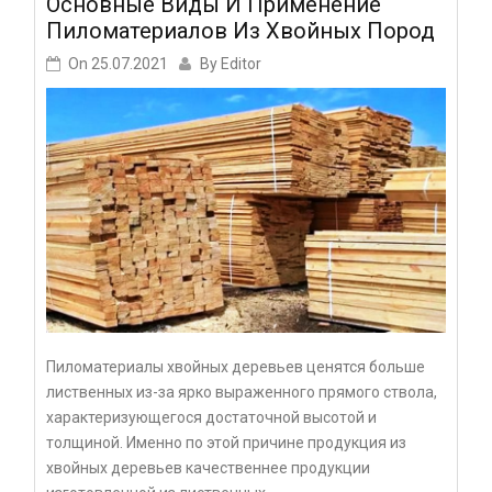
Основные Виды И Применение
Пиломатериалов Из Хвойных Пород
On
25.07.2021
By
Editor
Пиломатериалы хвойных деревьев ценятся больше
лиственных из-за ярко выраженного прямого ствола,
характеризующегося достаточной высотой и
толщиной. Именно по этой причине продукция из
хвойных деревьев качественнее продукции