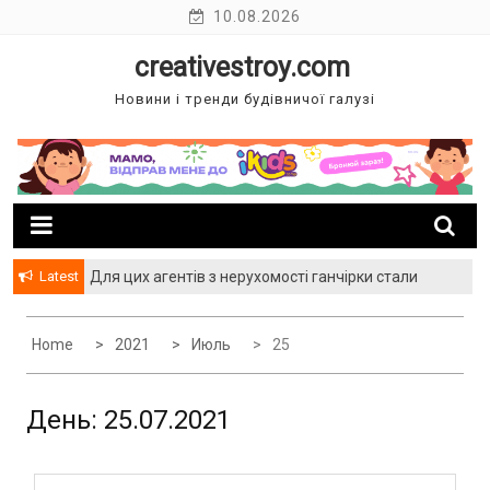
Skip
10.08.2026
to
creativestroy.com
content
Новини і тренди будівничої галузі
Latest
Для цих агентів з нерухомості ганчірки стали
багатством
Home
2021
Июль
25
День: 25.07.2021