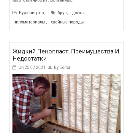
изготовленной из лиственных.
Будівництво
брус
доска
пиломатериалы
хвойные породы
Жидкий Пенопласт: Преимущества И
Недостатки
On
25.07.2021
By
Editor