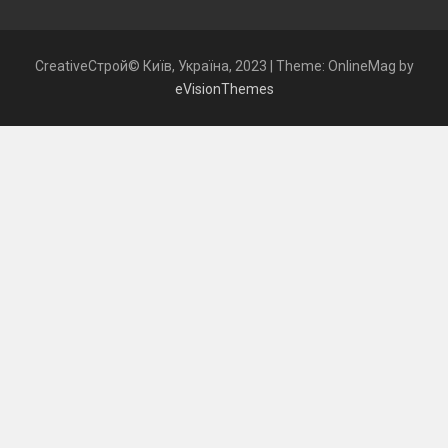
CreativeСтрой© Київ, Україна, 2023
|
Theme: OnlineMag by
eVisionThemes