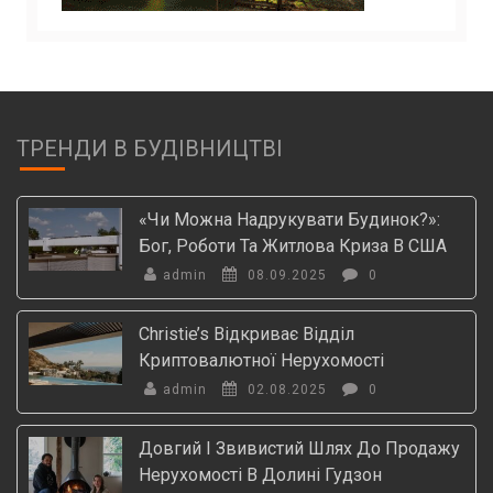
ТРЕНДИ В БУДІВНИЦТВІ
«Чи Можна Надрукувати Будинок?»:
Бог, Роботи Та Житлова Криза В США
admin
08.09.2025
0
Christie’s Відкриває Відділ
Криптовалютної Нерухомості
admin
02.08.2025
0
Довгий І Звивистий Шлях До Продажу
Нерухомості В Долині Гудзон