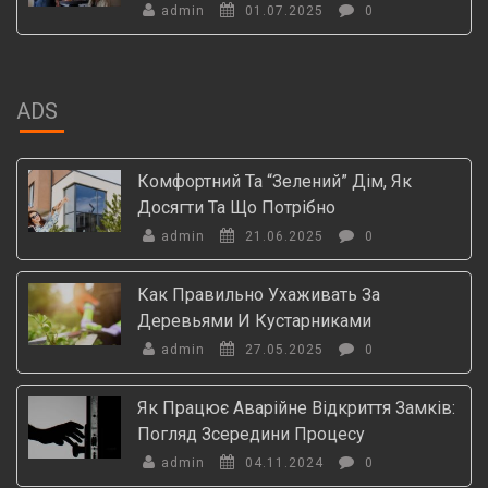
admin
01.07.2025
0
ADS
Комфортний Та “зелений” Дім, Як
Досягти Та Що Потрібно
admin
21.06.2025
0
Как Правильно Ухаживать За
Деревьями И Кустарниками
admin
27.05.2025
0
Як Працює Аварійне Відкриття Замків:
Погляд Зсередини Процесу
admin
04.11.2024
0