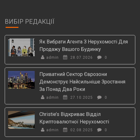
ВИБІР РЕДАКЦІЇ
Як Вибрати Агента З Нерухомості Для
Продажу Вашого Будинку
admin
28.07.2026
0
Приватний Сектор Єврозони
Демонструє Найсильніше Зростання
За Понад Два Роки
admin
27.10.2025
0
Christie’s Відкриває Відділ
Криптовалютної Нерухомості
admin
02.08.2025
0