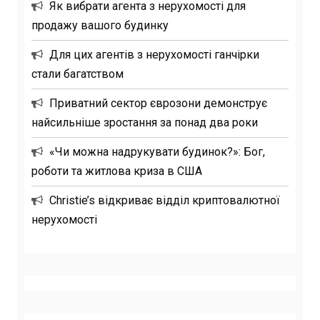
Як вибрати агента з нерухомості для
продажу вашого будинку
Для цих агентів з нерухомості ганчірки
стали багатством
Приватний сектор єврозони демонструє
найсильніше зростання за понад два роки
«Чи можна надрукувати будинок?»: Бог,
роботи та житлова криза в США
Christie’s відкриває відділ криптовалютної
нерухомості