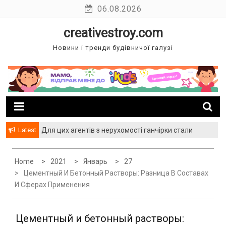
Skip
06.08.2026
to
creativestroy.com
content
Новини і тренди будівничої галузі
Latest
Для цих агентів з нерухомості ганчірки стали
багатством
Home
2021
Январь
27
Цементный И Бетонный Растворы: Разница В Составах
И Сферах Применения
Цементный и бетонный растворы: