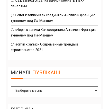
U2
к записи
Отделка ванной комнаты ПВХ-
панелями
Editor
к записи
Как соединяли Англию и Францию
туннелем под Ла-Маншем
c4opin
к записи
Как соединяли Англию и Францию
туннелем под Ла-Маншем
admin
к записи
Современные тренды в
строительстве 2021
МИНУЛІ
ПУБЛІКАЦІЇ
Минулі
Публікації