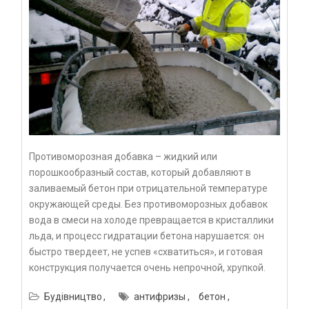
Противоморозная добавка – жидкий или
порошкообразный состав, который добавляют в
заливаемый бетон при отрицательной температуре
окружающей среды. Без противоморозных добавок
вода в смеси на холоде превращается в кристаллики
льда, и процесс гидратации бетона нарушается: он
быстро твердеет, не успев «схватиться», и готовая
конструкция получается очень непрочной, хрупкой.
Будівництво
антифризы
бетон