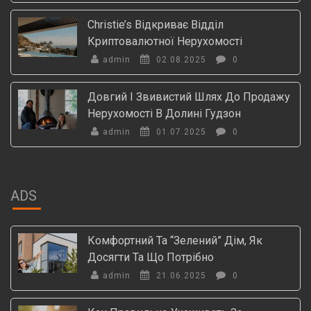
Christie’s Відкриває Відділ
Криптовалютної Нерухомості
admin
02.08.2025
0
Довгий І Звивистий Шлях До Продажу
Нерухомості В Долині Гудзон
admin
01.07.2025
0
ADS
Комфортний Та “зелений” Дім, Як
Досягти Та Що Потрібно
admin
21.06.2025
0