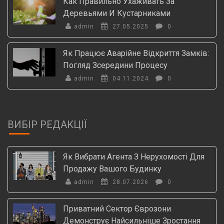
Как Правильно Ухаживать За
Деревьями И Кустарниками
admin
27.05.2025
0
Як Працює Аварійне Відкриття Замків:
Погляд Зсередини Процесу
admin
04.11.2024
0
ВИБІР РЕДАКЦІЇ
Як Вибрати Агента З Нерухомості Для
Продажу Вашого Будинку
admin
28.07.2026
0
Приватний Сектор Єврозони
Демонструє Найсильніше Зростання