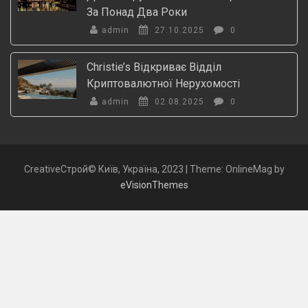
За Понад Два Роки
admin
27.10.2025
0
Christie’s Відкриває Відділ
Криптовалютної Нерухомості
admin
02.08.2025
0
CreativeСтрой© Київ, Україна, 2023
|
Theme: OnlineMag by
eVisionThemes