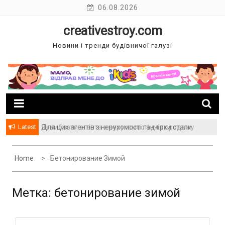
Skip
06.08.2026
to
creativestroy.com
content
Новини і тренди будівничої галузі
Latest
Як вибрати агента з нерухомості для продажу
Для цих агентів з нерухомості ганчірки стали
вашого будинку
багатством
Home
Бетонирование Зимой
Метка: бетонирование зимой