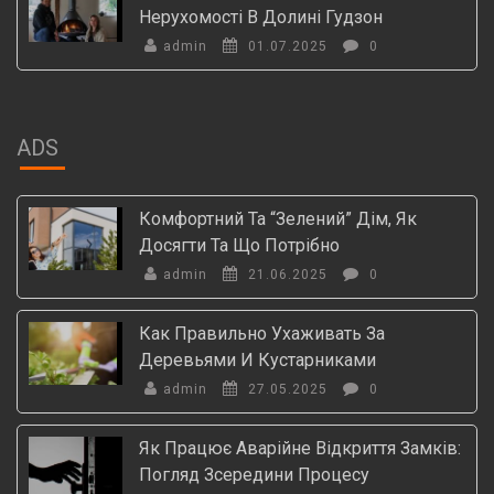
Нерухомості В Долині Гудзон
admin
01.07.2025
0
ADS
Комфортний Та “зелений” Дім, Як
Досягти Та Що Потрібно
admin
21.06.2025
0
Как Правильно Ухаживать За
Деревьями И Кустарниками
admin
27.05.2025
0
Як Працює Аварійне Відкриття Замків:
Погляд Зсередини Процесу