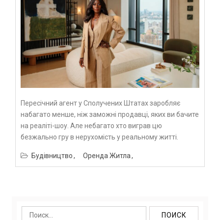
Пересічний агент у Сполучених Штатах заробляє
набагато менше, ніж заможні продавці, яких ви бачите
на реаліті-шоу. Але небагато хто виграв цю
безжально гру в нерухомість у реальному житті.
Будівництво
Оренда Житла
Найти: