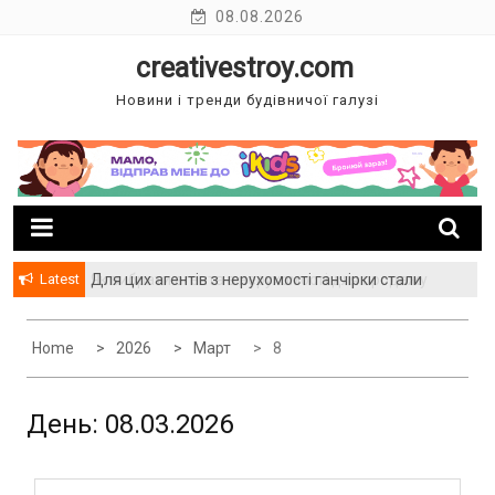
Skip
08.08.2026
to
creativestroy.com
content
Новини і тренди будівничої галузі
Latest
Для цих агентів з нерухомості ганчірки стали
багатством
Home
2026
Март
8
День: 08.03.2026