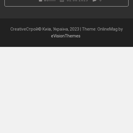
admin
02.08.2025
0
CreativeСтрой© Київ, Україна, 2023
|
Theme: OnlineMag by
eVisionThemes