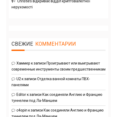
Christie’s відкриває відділ криптовалютної
нерухомості
СВЕЖИЕ
КОММЕНТАРИИ
Хаммер
к записи
Проигрывают или выигрывают
современные инструменты своим предшественникам
U2
к записи
Отделка ванной комнаты ПВХ-
панелями
Editor
к записи
Как соединяли Англию и Францию
туннелем под Ла-Маншем
c4opin
к записи
Как соединяли Англию и Францию
туннелем под Ла-Маншем