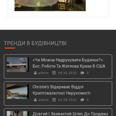
ТРЕНДИ В БУДІВНИЦТВІ
«Чи Можна Надрукувати Будинок?»:
Бог, Роботи Та Житлова Криза В США
admin
08.09.2025
0
Christie’s Відкриває Відділ
Криптовалютної Нерухомості
admin
02.08.2025
0
Довгий І Звивистий Шлях До Продажу