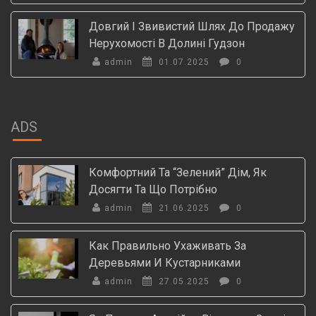
Довгий І Звивистий Шлях До Продажу
Нерухомості В Долині Гудзон
admin
01.07.2025
0
ADS
Комфортний Та “зелений” Дім, Як
Досягти Та Що Потрібно
admin
21.06.2025
0
Как Правильно Ухаживать За
Деревьями И Кустарниками
admin
27.05.2025
0