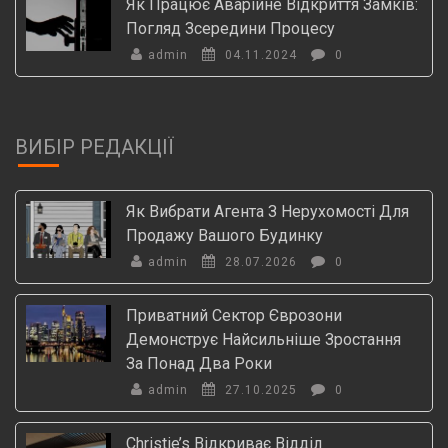
Як Працює Аварійне Відкриття Замків:
Погляд Зсередини Процесу
admin
04.11.2024
0
ВИБІР РЕДАКЦІЇ
Як Вибрати Агента З Нерухомості Для
Продажу Вашого Будинку
admin
28.07.2026
0
Приватний Сектор Єврозони
Демонструє Найсильніше Зростання
За Понад Два Роки
admin
27.10.2025
0
Christie’s Відкриває Відділ