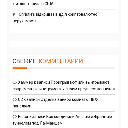
житлова криза в США
Christie’s відкриває відділ криптовалютної
нерухомості
СВЕЖИЕ
КОММЕНТАРИИ
Хаммер
к записи
Проигрывают или выигрывают
современные инструменты своим предшественникам
U2
к записи
Отделка ванной комнаты ПВХ-
панелями
Editor
к записи
Как соединяли Англию и Францию
туннелем под Ла-Маншем