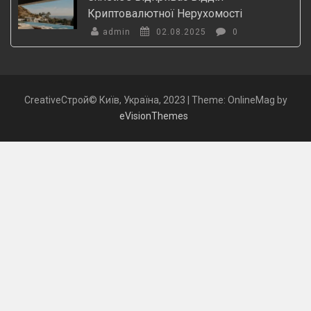
Криптовалютної Нерухомості
admin
02.08.2025
0
CreativeСтрой© Київ, Україна, 2023
|
Theme: OnlineMag by
eVisionThemes