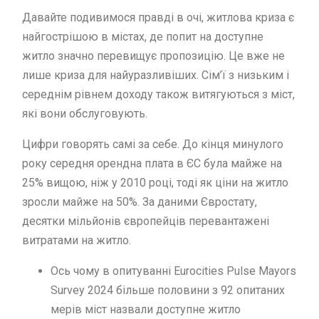
Давайте подивимося правді в очі, житлова криза є
найгострішою в містах, де попит на доступне
житло значно перевищує пропозицію. Це вже не
лише криза для найуразливіших. Сім’ї з низьким і
середнім рівнем доходу також витягуються з міст,
які вони обслуговують.
Цифри говорять самі за себе. До кінця минулого
року середня орендна плата в ЄС була майже на
25% вищою, ніж у 2010 році, тоді як ціни на житло
зросли майже на 50%. За даними Євростату,
десятки мільйонів європейців перевантажені
витратами на житло.
Ось чому в опитуванні Eurocities Pulse Mayors
Survey 2024 більше половини з 92 опитаних
мерів міст назвали доступне житло