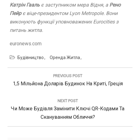
Катрін Гааль
є заступником мера Відня, а
Рено
Пейр
є віце-президентом Lyon Metropole. Вони
виконують функції уповноважених Eurocities з
питань житла.
euronews.com
Будівництво
Оренда Житла
Навигация
по
PREVIOUS POST
записям
Previous
1,5 Мільйона Доларів Будинок На Криті, Греція
Post:
NEXT POST
Next
Чи Може Будівля Замінити Ключі QR-Кодами Та
Post:
Скануванням Обличчя?