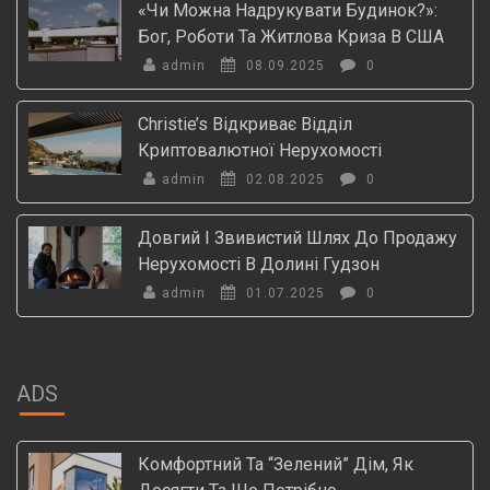
«Чи Можна Надрукувати Будинок?»:
Бог, Роботи Та Житлова Криза В США
admin
08.09.2025
0
Christie’s Відкриває Відділ
Криптовалютної Нерухомості
admin
02.08.2025
0
Довгий І Звивистий Шлях До Продажу
Нерухомості В Долині Гудзон
admin
01.07.2025
0
ADS
Комфортний Та “зелений” Дім, Як