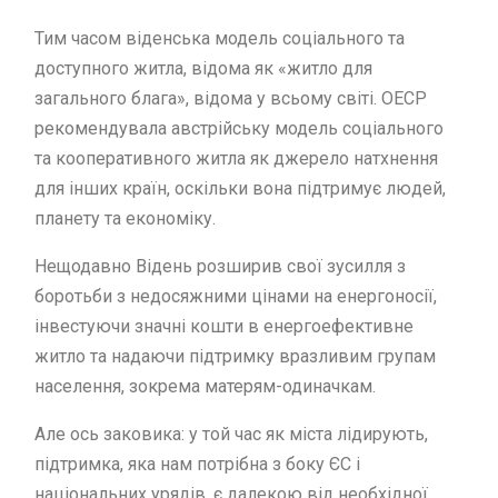
Тим часом віденська модель соціального та
доступного житла, відома як «житло для
загального блага», відома у всьому світі. ОЕСР
рекомендувала австрійську модель соціального
та кооперативного житла як джерело натхнення
для інших країн, оскільки вона підтримує людей,
планету та економіку.
Нещодавно Відень розширив свої зусилля з
боротьби з недосяжними цінами на енергоносії,
інвестуючи значні кошти в енергоефективне
житло та надаючи підтримку вразливим групам
населення, зокрема матерям-одиначкам.
Але ось заковика: у той час як міста лідирують,
підтримка, яка нам потрібна з боку ЄС і
національних урядів, є далекою від необхідної.