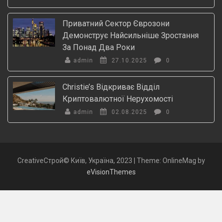
Приватний Сектор Єврозони
Демонструє Найсильніше Зростання
За Понад Два Роки
admin
27.10.2025
0
Christie’s Відкриває Відділ
Криптовалютної Нерухомості
admin
02.08.2025
0
CreativeСтрой© Київ, Україна, 2023
|
Theme: OnlineMag by
eVisionThemes