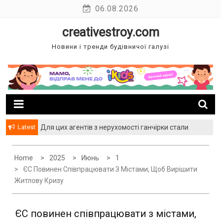
Skip
06.08.2026
to
creativestroy.com
content
Новини і тренди будівничої галузі
Latest
Для цих агентів з нерухомості ганчірки стали
багатством
Home
2025
Июнь
1
ЄС Повинен Співпрацювати З Містами, Щоб Вирішити
Житлову Кризу
ЄС повинен співпрацювати з містами,