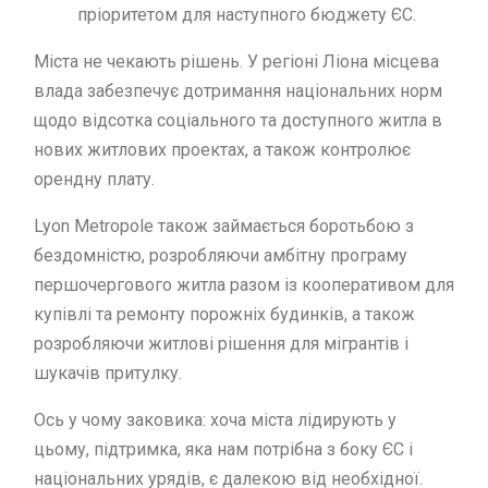
пріоритетом для наступного бюджету ЄС.
Міста не чекають рішень. У регіоні Ліона місцева
влада забезпечує дотримання національних норм
щодо відсотка соціального та доступного житла в
нових житлових проектах, а також контролює
орендну плату.
Lyon Metropole також займається боротьбою з
бездомністю, розробляючи амбітну програму
першочергового житла разом із кооперативом для
купівлі та ремонту порожніх будинків, а також
розробляючи житлові рішення для мігрантів і
шукачів притулку.
Ось у чому заковика: хоча міста лідирують у
цьому, підтримка, яка нам потрібна з боку ЄС і
національних урядів, є далекою від необхідної.