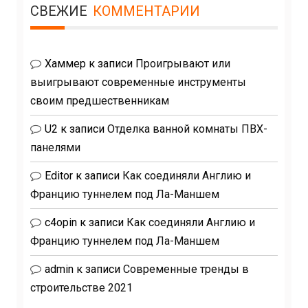
СВЕЖИЕ
КОММЕНТАРИИ
Хаммер
к записи
Проигрывают или
выигрывают современные инструменты
своим предшественникам
U2
к записи
Отделка ванной комнаты ПВХ-
панелями
Editor
к записи
Как соединяли Англию и
Францию туннелем под Ла-Маншем
c4opin
к записи
Как соединяли Англию и
Францию туннелем под Ла-Маншем
admin
к записи
Современные тренды в
строительстве 2021