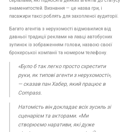
серіалами, які підносять деяких агентів до статусу
знаменитостей. Визнання — це назва гри, і
пасажири таксі роблять для захопленої аудиторії.
Багато агентів з нерухомості відмовилися від
давньої традиції реклами на лавці автобусних
зупинок із зображенням голови, назвою своєї
брокерської компанії та номером телефону.
«Було б так легко просто схрестити
руки, як типові агенти з нерухомості»,
— сказав пан Хабер, який працює в
Compass.
Натомість він докладає всіх зусиль зі
сценарієм та акторами. «Ми
створюємо наративи, які дуже