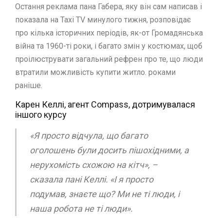
Остання реклама пана Габера, яку він сам написав і
показала на Taxi TV минулого тижня, розповідає
про кілька історичних періодів, як-от Громадянська
війна та 1960-ті роки, і багато змін у костюмах, щоб
проілюструвати загальний рефрен про те, що люди
втратили можливість купити житло. роками
раніше.
Карен Келлі, агент Compass, дотримувалася
іншого курсу
«Я просто відчула, що багато
оголошень були досить пішохідними, а
нерухомість схожою на кітч», –
сказала пані Келлі. «І я просто
подумав, знаєте що? Ми не ті люди, і
наша робота не ті люди».