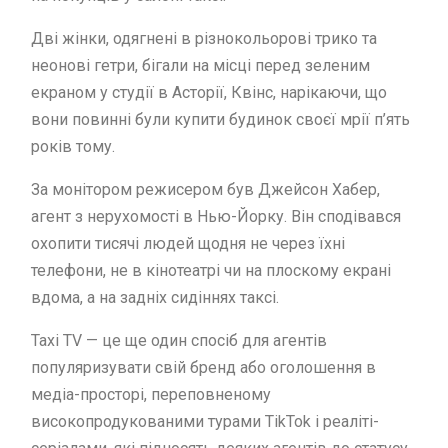
Дві жінки, одягнені в різнокольорові трико та
неонові гетри, бігали на місці перед зеленим
екраном у студії в Асторії, Квінс, нарікаючи, що
вони повинні були купити будинок своєї мрії п’ять
років тому.
За монітором режисером був Джейсон Хабер,
агент з нерухомості в Нью-Йорку. Він сподівався
охопити тисячі людей щодня не через їхні
телефони, не в кінотеатрі чи на плоскому екрані
вдома, а на задніх сидіннях таксі.
Taxi TV — це ще один спосіб для агентів
популяризувати свій бренд або оголошення в
медіа-просторі, переповненому
високопродукованими турами TikTok і реаліті-