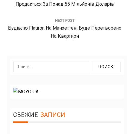
Post:
Продається За Понад 55 Мільйонів Доларів
NEXT POST
Next
Будівлю Flatiron На Манхеттені Буде Перетворено
Post:
На Квартири
Найти:
СВЕЖИЕ
ЗАПИСИ