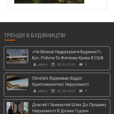
ТРЕНДИ В БУДІВНИЦТВІ
«Чи Можна Надрукувати Будинок?»:
Бог, Роботи Та Житлова Криза В США
admin
08.09.2025
0
Christie’s Відкриває Відділ
Криптовалютної Нерухомості
admin
02.08.2025
0
Довгий І Звивистий Шлях До Продажу
Нерухомості В Долині Гудзон