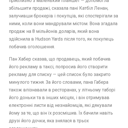
приблизно з маленький планшет — допомогла
збільшити продажі, сказала пані Катбіл Ленан,
залучивши брокерів і покупців, які спостерігали за
ними, коли вони мандрували містом. Вона згадала
продаж на 8 мільйонів доларів, який вона
здійснила в Hudson Yards після того, як покупець
побачив оголошення.
Пан Хабер сказав, що продавець, який побачив
його рекламу в таксі, попросив його створити
рекламу для списку — цей список було закрито
минулого тижня. За його словами, пана Габера
також впізнавали в ресторанах, у літньому таборі
його доньки та в інших місцях, і він отримував
електронні листи від незнайомців, які дякували
йому за те, що він їх розсмішив. Їх бачили навіть
друзі його дочки, яка знялася в трьох