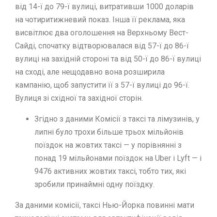
від 14-ї до 79-ї вулиці, витративши 1000 доларів
на чотиритижневий показ. Інша її реклама, яка
висвітлює два оголошення на Верхньому Вест-
Сайді, спочатку відтворювалася від 57-ї до 86-ї
вулиці на західній стороні та від 50-ї до 86-ї вулиці
на сході, але нещодавно вона розширила
кампанію, щоб запустити її з 57-ї вулиці до 96-ї.
Вулиця зі східної та західної сторін.
Згідно з даними Комісії з таксі та лімузинів, у
липні було трохи більше трьох мільйонів
поїздок на жовтих таксі — у порівнянні з
понад 19 мільйонами поїздок на Uber і Lyft — і
9476 активних жовтих таксі, тобто тих, які
зробили принаймні одну поїздку.
За даними комісії, таксі Нью-Йорка повинні мати