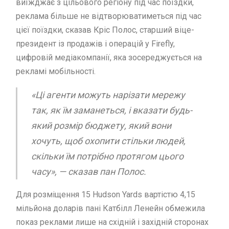
виїжджає з цільового регіону під час поїздки,
реклама більше не відтворюватиметься під час
цієї поїздки, сказав Кріс Полос, старший віце-
президент із продажів і операцій у Firefly,
цифровій медіакомпанії, яка зосереджується на
рекламі мобільності.
«Ці агенти можуть нарізати мережу
так, як їм заманеться, і вказати будь-
який розмір бюджету, який вони
хочуть, щоб охопити стільки людей,
скільки їм потрібно протягом цього
часу», — сказав пан Полос.
Для розміщення 15 Hudson Yards вартістю 4,15
мільйона доларів пані Катбілл Ленейн обмежила
показ реклами лише на східній і західній сторонах