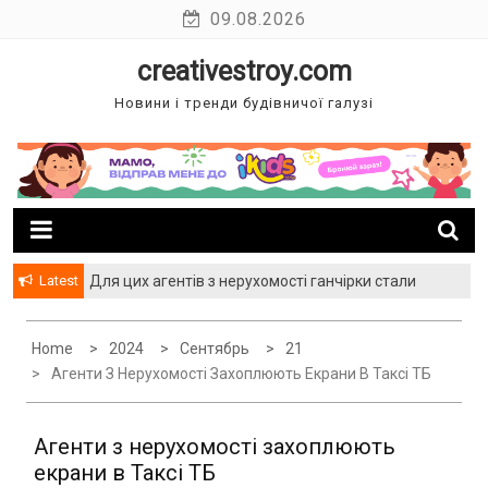
Skip
09.08.2026
to
creativestroy.com
content
Новини і тренди будівничої галузі
Latest
Для цих агентів з нерухомості ганчірки стали
багатством
Home
2024
Сентябрь
21
Агенти З Нерухомості Захоплюють Екрани В Таксі ТБ
Агенти з нерухомості захоплюють
екрани в Таксі ТБ