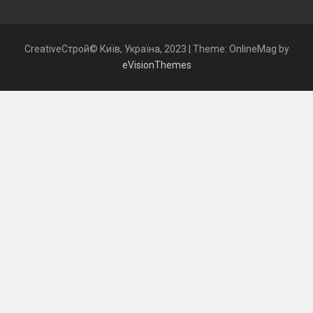
CreativeСтрой© Київ, Україна, 2023
|
Theme: OnlineMag by
eVisionThemes