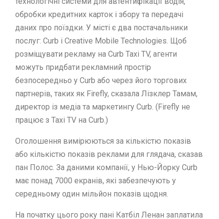
технологічні системи для автентифікації водія,
обробки кредитних карток і збору та передачі
даних про поїздки. У місті є два постачальники
послуг: Curb і Creative Mobile Technologies. Щоб
розміщувати рекламу на Curb Taxi TV, агенти
можуть придбати рекламний простір
безпосередньо у Curb або через його торгових
партнерів, таких як Firefly, сказала Лізклер Тамам,
директор із медіа та маркетингу Curb. (Firefly не
працює з Taxi TV на Curb.)
Оголошення вимірюються за кількістю показів
або кількістю показів реклами для глядача, сказав
пан Полос. За даними компанії, у Нью-Йорку Curb
має понад 7000 екранів, які забезпечують у
середньому один мільйон показів щодня.
На початку цього року пані Катбіл Ленан заплатила