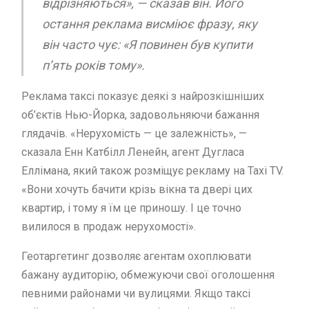
відрізняються», — сказав він. Його
остання реклама висміює фразу, яку
він часто чує: «Я повинен був купити
п’ять років тому».
Реклама таксі показує деякі з найрозкішніших
об’єктів Нью-Йорка, задовольняючи бажання
глядачів. «Нерухомість — це залежність», —
сказала Енн Катбілл Ленейн, агент Дугласа
Еллімана, який також розміщує рекламу на Taxi TV.
«Вони хочуть бачити крізь вікна та двері цих
квартир, і тому я їм це приношу. І це точно
вилилося в продаж нерухомості».
Геотаргетинг дозволяє агентам охоплювати
бажану аудиторію, обмежуючи свої оголошення
певними районами чи вулицями. Якщо таксі